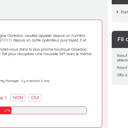
Par
igne Ooredoo, veuillez appeler depuis un numéro
Fil 
2111111 depuis un autre opérateur puis tapez 3 et
endez-vous dans la plus proche boutique Ooredoo
1.5dt pour récupérer une nouvelle SIM avec le même
Raouf
sélec
Raouf
Olfa
a
ity Manager
il y a environ 5 ans
NON
OUI
dé ?
47%