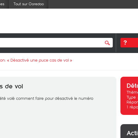
ses
Tout sur Ooredoo
ion: «
Désactivé une puce cas de vol
»
Dét
s de vol
Thème
Type 
 été volé comment faire pour désactivé le numéro
Répon
1
répo
Act