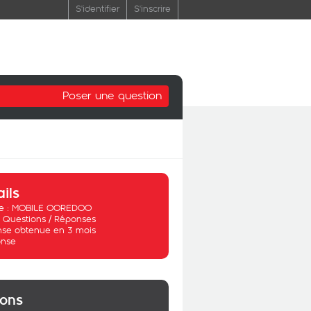
S'identifier
S'inscrire
Poser une question
ails
 :
MOBILE OOREDOO
:
Questions / Réponses
se obtenue en 3 mois
nse
ions