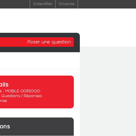
S'identifier
S'inscrire
Poser une question
ails
 :
MOBILE OOREDOO
:
Questions / Réponses
nse
ions