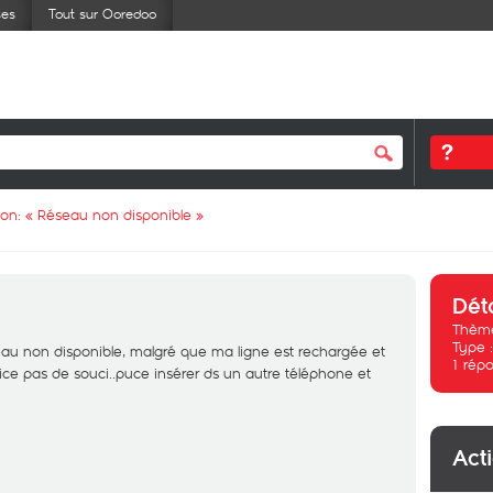
ses
Tout sur Ooredoo
ion: «
Réseau non disponible
»
Dét
Thème
Type 
au non disponible, malgré que ma ligne est rechargée et
1
répo
ice pas de souci..puce insérer ds un autre téléphone et
Act