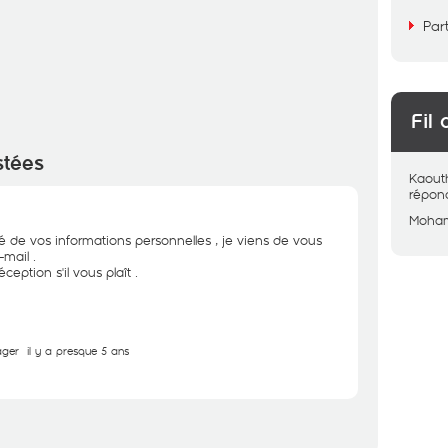
Par
Fil 
stées
Kaout
répon
Moha
té de vos informations personnelles , je viens de vous
mail .
ception s'il vous plaît .
ager
il y a presque 5 ans