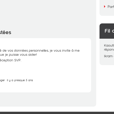
Par
Fil 
stées
Kaout
répon
té de vos données personnelles, je vous invite à me
que je puisse vous aider!
Ikram
réception SVP.
ager
il y a presque 5 ans