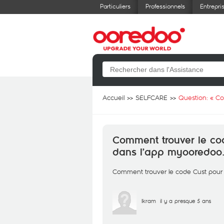
Particuliers
Professionnels
Entrepri
Accueil
SELFCARE
Question: «
Co
Comment trouver le co
dans l’app myooredoo
Comment trouver le code Cust pour
Ikram
il y a presque 5 ans