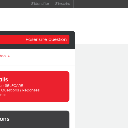
S'identifier
S'inscrire
Poser une question
doo.
»
ails
 :
SELFCARE
:
Questions / Réponses
nse
ions