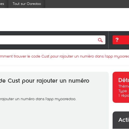
ses
Tout sur Ooredoo
mment trouver le code Cust pour rajouter un numéro dans l’app myoore
Dét
de Cust pour rajouter un numéro
Thème
.
Type 
1
répo
 rajouter un numéro dans l’app myooredoo.
Act