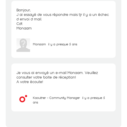
Bonjour,
J ai essayé de vous répondre mais tjr il y a un échec
d envoi d mail.
Cdt
Monaam
Monaam
il y a presque 5 ans
Je vous ai envoyé un e-mail Monaam. Veuillez
consulter votre boite de réception!
A votre écoute!
Kaouther - Community Manager
il y a presque 5
ans