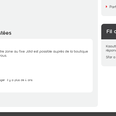
Par
Fil 
stées
Kaout
répon
 votre zone au fixe Jdid est possible auprès de la boutique
vous.
Sfar
a
ager
il y a plus de 4 ans