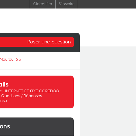
S'identifier
S'inscrire
Poser une question
 Mourouj 5
»
ails
 :
INTERNET ET FIXE OOREDOO
:
Questions / Réponses
nse
ions