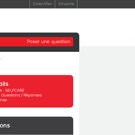
S'identifier
S'inscrire
Poser une question
»
ails
 :
SELFCARE
:
Questions / Réponses
nse
ions