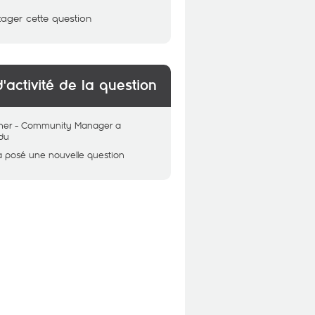
tager cette question
d'activité de la question
her - Community Manager
a
du
a posé une nouvelle question