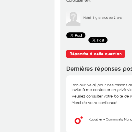
Cordialement,
Neial
il y a plus de 4 ans
Répondre à cette question
Dernières réponses po
Bonjour Neial, pour des raisons d
invite à me contacter en privé via
Veuillez consulter votre boite de 
Merci de votre confiance!
Kaouther - Community Man