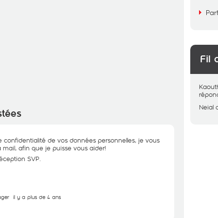
Par
Fil 
Kaout
répon
Neial
stées
e confidentialité de vos données personnelles, je vous
 mail, afin que je puisse vous aider!
réception SVP.
ager
il y a plus de 4 ans