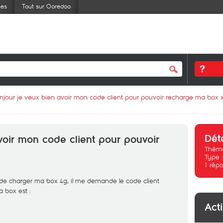
ses
Tout sur Ooredoo
njour je veux bien avoir mon code client pour pouvoir recharge ma box
Dét
voir mon code client pour pouvoir
Thème
Type 
1
répo
 de charger ma box 4g, il me demande le code client
 box est :
Act