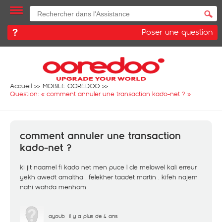
Poser une question
Accueil
MOBILE OOREDOO
Question: «
comment annuler une transaction kado-net ?
»
comment annuler une transaction
kado-net ?
ki jit naamel fi kado net men puce l cle melowel kali erreur
yekh awedt amaltha . felekher taadet martin . kifeh najem
nahi wahda menhom
ayoub
il y a plus de 4 ans