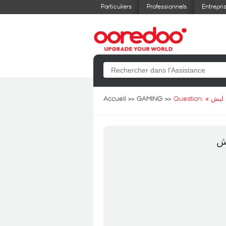
Particuliers
Professionnels
Entrepri
Accueil
GAMING
Question: «
 ليش
ش