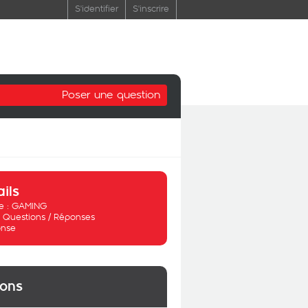
S'identifier
S'inscrire
Poser une question
ails
 :
GAMING
:
Questions / Réponses
nse
ions