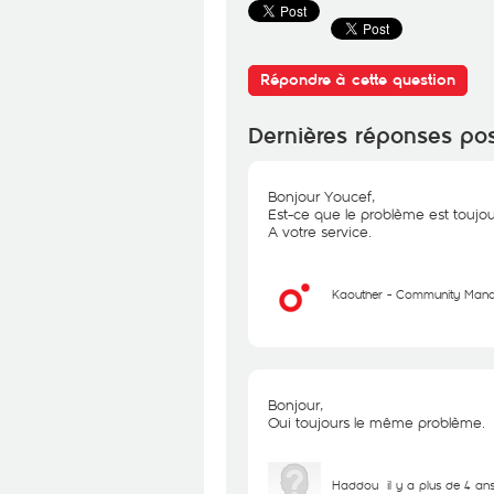
Répondre à cette question
Dernières réponses po
Bonjour Youcef,
Est-ce que le problème est toujou
A votre service.
Kaouther - Community Man
Bonjour,
Oui toujours le même problème.
Haddou
il y a plus de 4 an