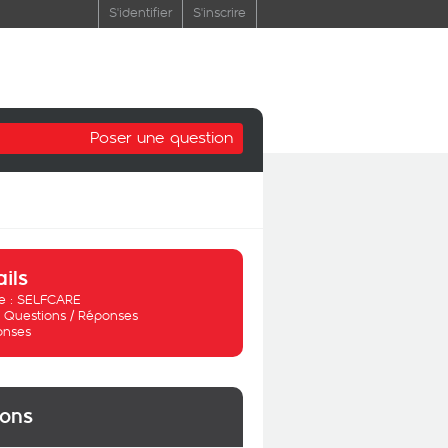
S'identifier
S'inscrire
Poser une question
ails
 :
SELFCARE
:
Questions / Réponses
onses
ions