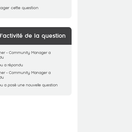
tager cette question
d'activité de la question
her - Community Manager
a
du
ou
a répondu
her - Community Manager
a
du
ou
a posé une nouvelle question