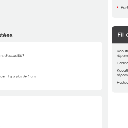
Par
Fil 
stées
Kaout
rs d'actualité?
répon
Hadd
Kaout
répon
ager
il y a plus de 4 ans
Hadd
s