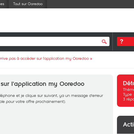
ses
Tout sur Ooredoo
arrive pas à accéder sur l'application my Ooredoo
»
Dét
 sur l'application my Ooredoo
Thème
Type 
phone et je clique sur suivant, ya un message d'erreur
3
rép
ible pour votre offre prochainement).
Act