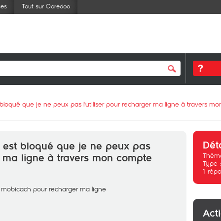
ses
Tout sur Ooredoo
oqué que je ne peux pas l'utiliser pour recharger ma ligne à travers m
Dét
est bloqué que je ne peux pas
Thème
er ma ligne à travers mon compte
Type 
1
répo
 mobicach pour recharger ma ligne
Act