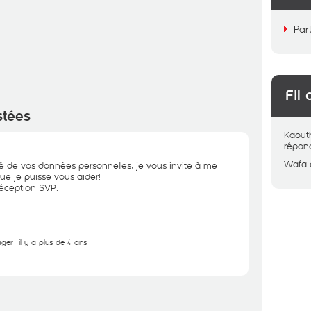
Par
Fil 
stées
Kaout
répon
Wafa
té de vos données personnelles, je vous invite à me
que je puisse vous aider!
réception SVP.
ager
il y a plus de 4 ans