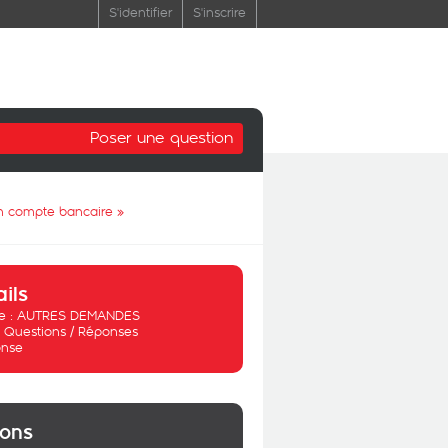
S'identifier
S'inscrire
Poser une question
on compte bancaire
»
ails
 :
AUTRES DEMANDES
:
Questions / Réponses
nse
ions