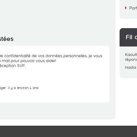
Par
Fil 
stées
Kaout
e confidentialité de vos données personnelles, je vous
répon
a mail pour pouvoir vous aider!
réception SVP.
Hadia
ager
il y a environ 4 ans