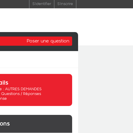
S'identifier
S'inscrire
Poser une question
ails
 :
AUTRES DEMANDES
:
Questions / Réponses
nse
ions