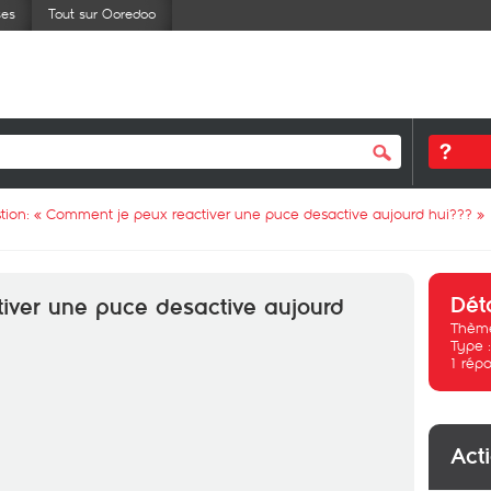
ses
Tout sur Ooredoo
tion: «
Comment je peux reactiver une puce desactive aujourd hui???
»
Dét
iver une puce desactive aujourd
Thème
Type 
1
répo
Act