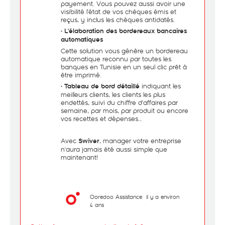
payement. Vous pouvez aussi avoir une
visibilité l’état de vos chèques émis et
reçus, y inclus les chèques antidatés.
•
L'élaboration des bordereaux bancaires
automatiques
Cette solution vous génère un bordereau
automatique reconnu par toutes les
banques en Tunisie en un seul clic prêt à
être imprimé.
•
indiquant les
Tableau de bord détaillé
meilleurs clients, les clients les plus
endettés, suivi du chiffre d’affaires par
semaine, par mois, par produit ou encore
vos recettes et dépenses…
Avec
, manager votre entreprise
Swiver
n'aura jamais été aussi simple que
maintenant!
Ooredoo Assistance
il y a environ
4 ans