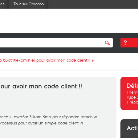
ses
Tout sur Ooredoo
p b3athtlekom hier pour avoir mon code client !!
»
Dét
our avoir mon code client !!
Thème
Type 
1
répo
 bech ki nwa5ar 3likom 5mn pour répondre temchiw
ocessus pour avoir un simple code client ?!
Act