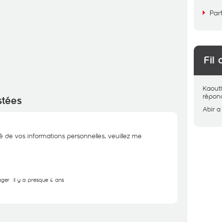
Par
Fil 
Kaout
répon
stées
Abir
a
té de vos informations personnelles, veuillez me
ager
il y a presque 4 ans