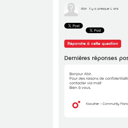
Abir
il y a presque 4 ans
Répondre à cette question
Dernières réponses po
Bonjour Abir,
Pour des raisons de confidentiali
contacter via mail!
Bien à vous,
Kaouther - Community Man