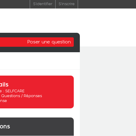
S'identifier
S'inscrire
Poser une question
ails
 :
SELFCARE
:
Questions / Réponses
nse
ions