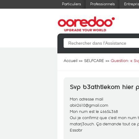
Particuliers
Professionnels
Entrepri
Accueil
SELFCARE
Question: «
Sv
Svp b3athtlekom hier p
Mon adresse mail
abir2610@gmail.com
Mon num est le 46654368
Oui je confirmz que c'est mon num
matarj3ouch. Ça demande tout ce pr
Essabr