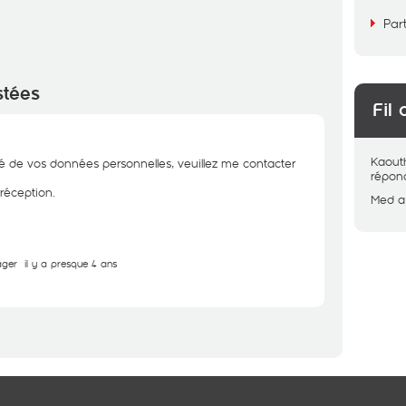
Par
stées
Fil 
Kaout
té de vos données personnelles, veuillez me contacter
répon
 réception.
Med
a
ager
il y a presque 4 ans