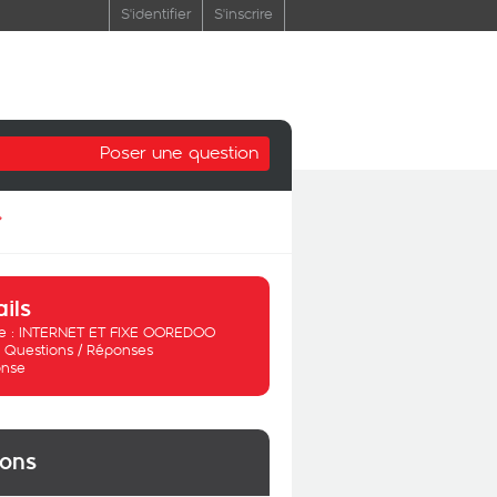
S'identifier
S'inscrire
Poser une question
»
ails
 :
INTERNET ET FIXE OOREDOO
:
Questions / Réponses
nse
ions