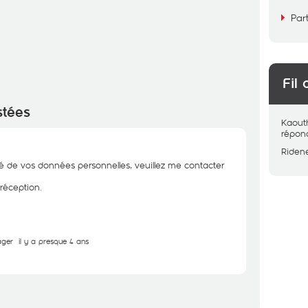
Par
Fil 
stées
Kaout
répon
Riden
té de vos données personnelles, veuillez me contacter
 réception.
ager
il y a presque 4 ans