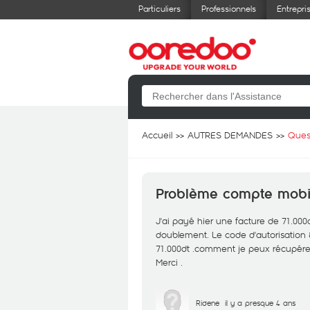
Particuliers
Professionnels
Entrepri
Accueil
AUTRES DEMANDES
Ques
Problème compte mob
J'ai payé hier une facture de 71.000d
doublement. Le code d'autorisation 8
71.000dt .comment je peux récupére
Merci .
Ridene
il y a presque 4 ans