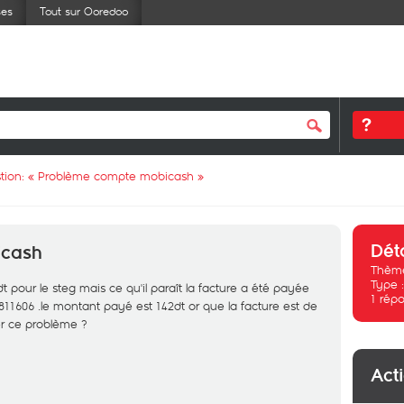
ses
Tout sur Ooredoo
tion: «
Problème compte mobicash
»
Dét
icash
Thème
Type 
t pour le steg mais ce qu'il paraît la facture a été payée
1
répo
11606 .le montant payé est 142dt or que la facture est de
r ce problème ?
Act