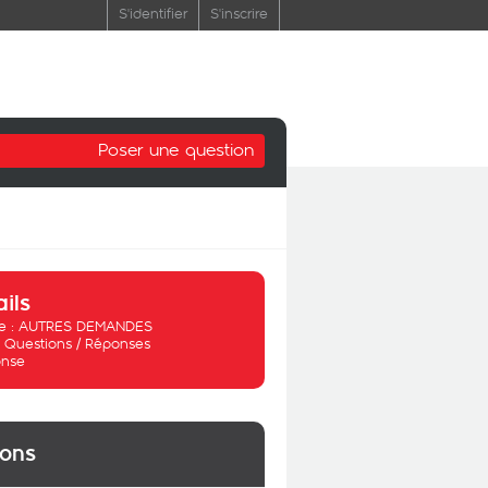
S'identifier
S'inscrire
Poser une question
ails
 :
AUTRES DEMANDES
:
Questions / Réponses
nse
ions