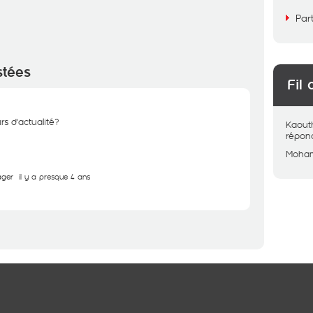
Par
stées
Fil 
rs d'actualité?
Kaout
répon
Moha
ager
il y a presque 4 ans