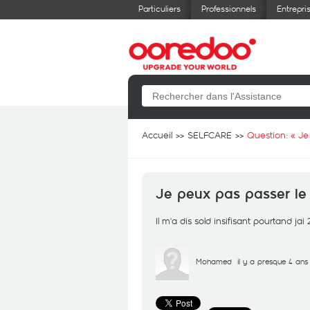
Particuliers
Professionnels
Entrepri
Accueil
SELFCARE
Question: «
Je
Je peux pas passer le f
Il m'a dis sold insifisant pourtand jai 
Mohamed
il y a presque 4 ans