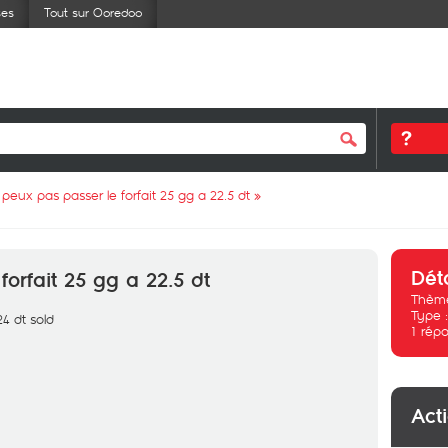
ses
Tout sur Ooredoo
 peux pas passer le forfait 25 gg a 22.5 dt
»
Dét
orfait 25 gg a 22.5 dt
Thème
Type 
24 dt sold
1
répo
Act