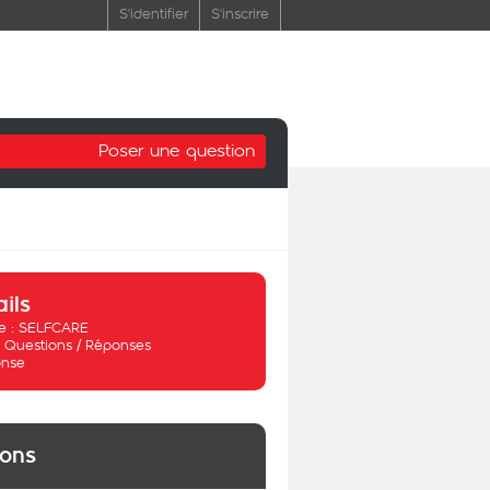
S'identifier
S'inscrire
Poser une question
ails
 :
SELFCARE
:
Questions / Réponses
nse
ions