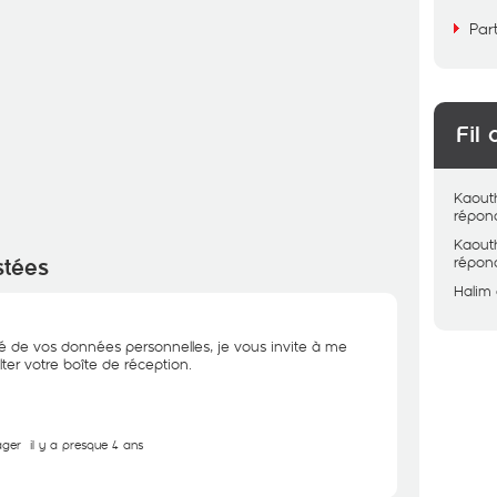
Par
Fil 
Kaout
répon
Kaout
répon
stées
Halim
té de vos données personnelles, je vous invite à me
lter votre boîte de réception.
ager
il y a presque 4 ans