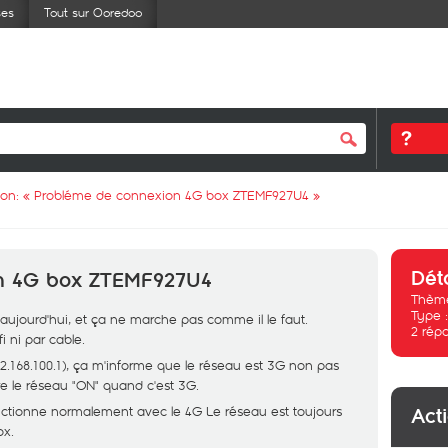
ses
Tout sur Ooredoo
ion: «
Probléme de connexion 4G box ZTEMF927U4
»
Dét
on 4G box ZTEMF927U4
Thème
Type 
ujourd'hui, et ça ne marche pas comme il le faut.
2
rép
i ni par cable.
92.168.100.1), ça m'informe que le réseau est 3G non pas
tre le réseau "ON" quand c'est 3G.
fonctionne normalement avec le 4G Le réseau est toujours
Act
ox.