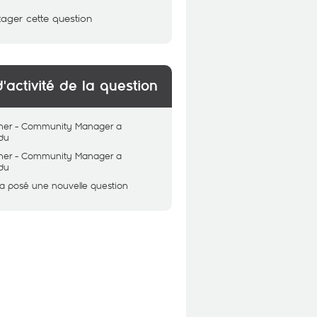
tager cette question
d'activité de la question
her - Community Manager
a
du
her - Community Manager
a
du
a posé une nouvelle question