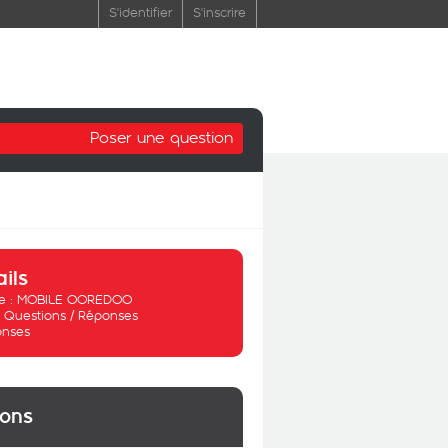
S'identifier
S'inscrire
Poser une question
ails
 :
MOBILE OOREDOO
:
Questions / Réponses
onses
ions