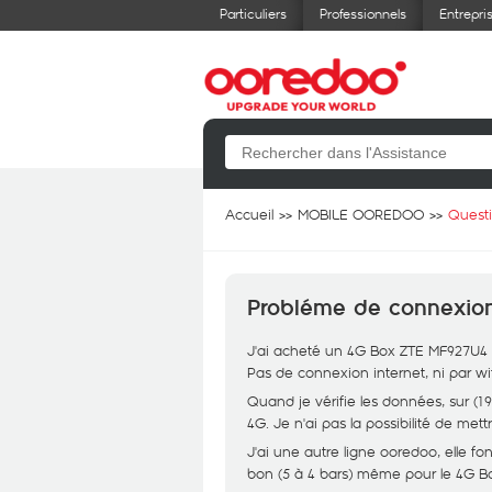
Particuliers
Professionnels
Entrepri
Accueil
MOBILE OOREDOO
Quest
Probléme de connexi
J'ai acheté un 4G Box ZTE MF927U4 a
Pas de connexion internet, ni par wif
Quand je vérifie les données, sur (1
4G. Je n'ai pas la possibilité de met
J'ai une autre ligne ooredoo, elle 
bon (5 à 4 bars) même pour le 4G B