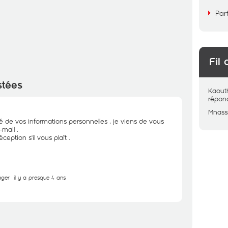
Par
Fil 
stées
Kaout
répon
Mnassr
té de vos informations personnelles , je viens de vous
mail .
ception s'il vous plaît .
ager
il y a presque 4 ans