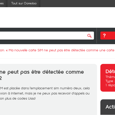
ses
Tout sur Ooredoo
ion: «
Ma nouvelle carte SIM ne peut pas être détectée comme une cart
Dét
 ne peut pas être détectée comme
Thème
2
Type 
1
répo
SIM est placée dans l’emplacement sim numéro deux, cela
exion à Internet, mais je ne peux pas recevoir d’appels ou
on plus de codes Ussd
Act