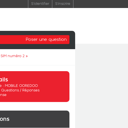
S'identifier
S'inscrire
Poser une question
e SIM numéro 2
»
ails
 :
MOBILE OOREDOO
:
Questions / Réponses
nse
ions