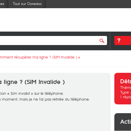
ses
Tout sur Ooredoo
mment récupérer ma ligne ? (SIM Invalide )
»
Dét
igne ? (SIM Invalide )
Thème
Type 
ation « Sim invalid » sur le téléphone.
1
répo
n moment, mais je ne l’ai pas retirée du téléphone.
Act