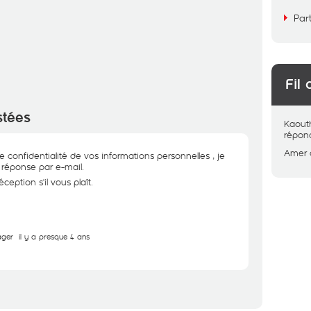
Par
Fil 
stées
Kaout
répon
Amer
 confidentialité de vos informations personnelles , je
réponse par e-mail.
ception s'il vous plaît.
ager
il y a presque 4 ans