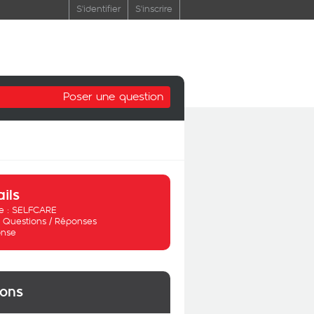
S'identifier
S'inscrire
Poser une question
ails
 :
SELFCARE
:
Questions / Réponses
nse
ions