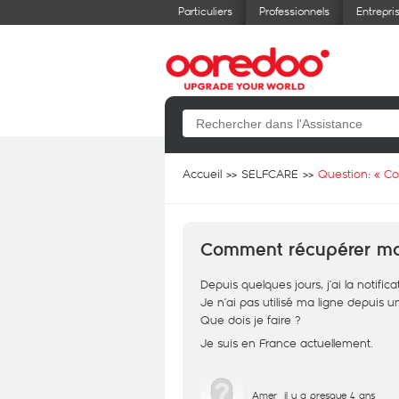
Particuliers
Professionnels
Entrepri
Accueil
SELFCARE
Question: «
Co
Comment récupérer ma l
Depuis quelques jours, j’ai la notific
Je n’ai pas utilisé ma ligne depuis u
Que dois je faire ?
Je suis en France actuellement.
Amer
il y a presque 4 ans