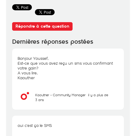
Répondre à cette question
Dernières réponses postées
Bonjour Youssef,
Est-ce que vous avez reçu un sms vous confirmant
votre gain?
A vous lire,
Kaouther
Kaouther - Community Manager
il y a plus de
3 ans
oui c'est ça le SMS