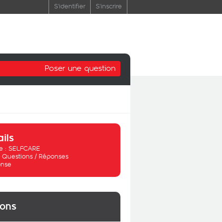
S'identifier
S'inscrire
Poser une question
ails
 :
SELFCARE
:
Questions / Réponses
nse
ions