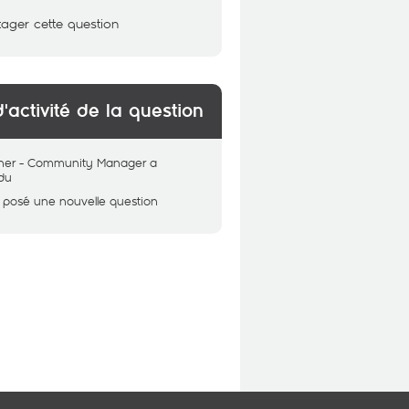
tager cette question
d'activité de la question
her - Community Manager
a
du
 posé une nouvelle question