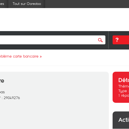
ses
Tout sur Ooredoo
oblème carte bancaire
»
Dét
re
Thème
Type 
pas
1
répo
 : 29049276
Act