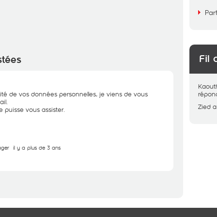
Par
Fil 
stées
Kaout
ité de vos données personnelles, je viens de vous
répon
il.
Zied
a
 puisse vous assister.
ager
il y a plus de 3 ans