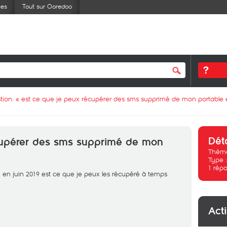
ses
Tout sur Ooredoo
tion: «
est ce que je peux récupérer des sms supprimé de mon portable 
Dét
cupérer des sms supprimé de mon
Thème
Type 
1
répo
n en juin 2019 est ce que je peux les récupéré à temps
Act