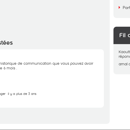
Par
Fil 
stées
Kaout
répon
 L'historique de communication que vous pouvez avoir
amal
e 6 mois .
ager
il y a plus de 3 ans