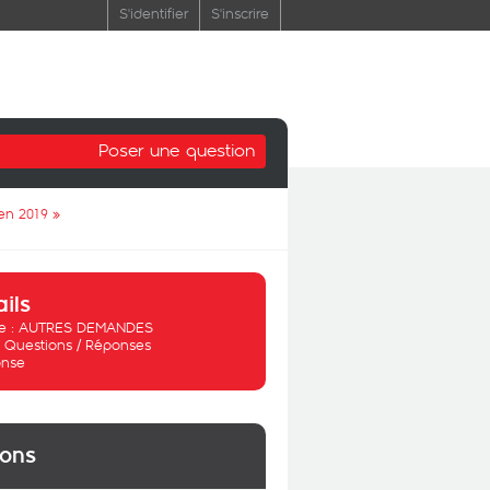
S'identifier
S'inscrire
Poser une question
en 2019
»
ails
 :
AUTRES DEMANDES
:
Questions / Réponses
nse
ions