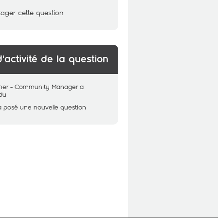
tager cette question
d'activité de la question
her - Community Manager
a
du
a posé une nouvelle question