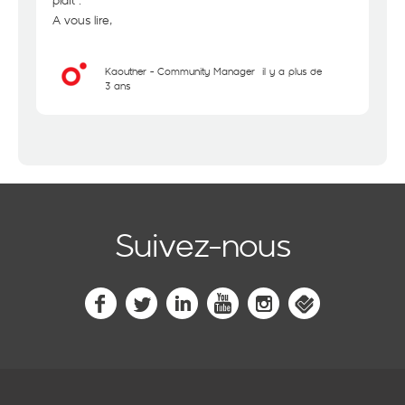
plaît .
A vous lire,
Kaouther - Community Manager
il y a plus de
3 ans
Suivez-nous