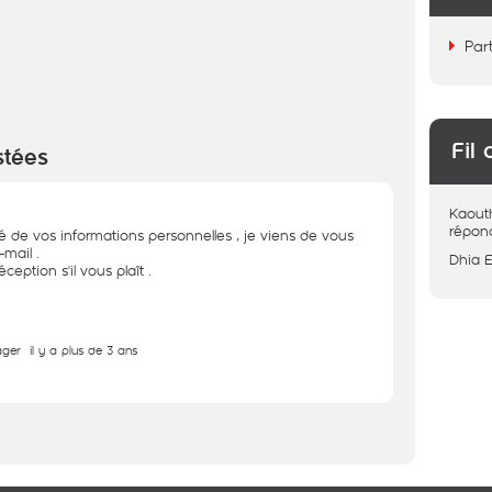
Par
Fil 
stées
Kaout
répon
té de vos informations personnelles , je viens de vous
mail .
Dhia 
ception s'il vous plaît .
ager
il y a plus de 3 ans