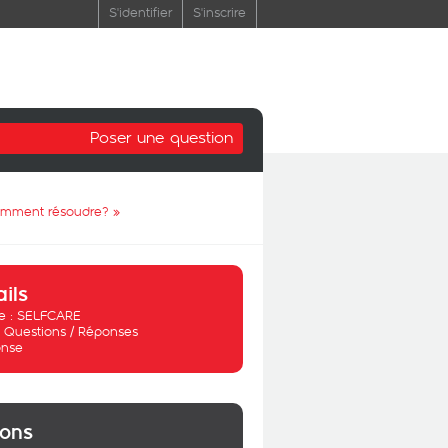
S'identifier
S'inscrire
Poser une question
.comment résoudre?
»
ails
 :
SELFCARE
:
Questions / Réponses
nse
ions