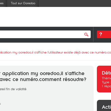
ses
Tout sur Ooredoo
lication my ooredoo,il s'affiche l'utilisateur existe déjà avec ce numéro
Dét
 application my ooredoo,il s'affiche
Thème
éjà avec ce numéro.comment résoudre?
Type 
1
répo
il fin de validité
s
Act