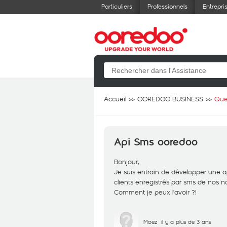
Particuliers
Professionnels
Entrepri
Accueil
OOREDOO BUSINESS
Que
Api Sms ooredoo
Bonjour,
Je suis entrain de développer une ap
clients enregistrés par sms de nos no
Comment je peux l'avoir ?!
Moez
il y a plus de 3 ans