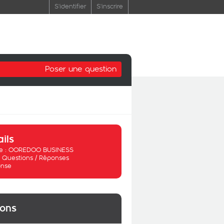
S'identifier
S'inscrire
Poser une question
ails
 :
OOREDOO BUSINESS
:
Questions / Réponses
nse
ions