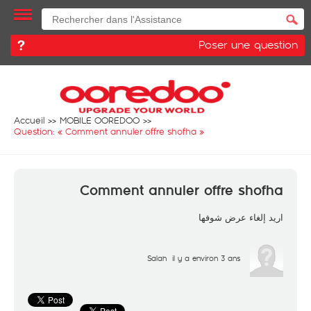
Poser une question
Accueil
MOBILE OOREDOO
Question: «
Comment annuler offre shofha
»
Comment annuler offre shofha
اريد إلغاء عرض شوفها
Salah
il y a environ 3 ans