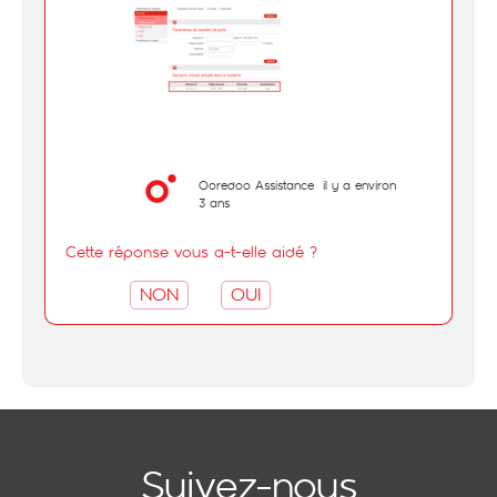
Ooredoo Assistance
il y a environ
3 ans
Cette réponse vous a-t-elle aidé ?
NON
OUI
Suivez-nous