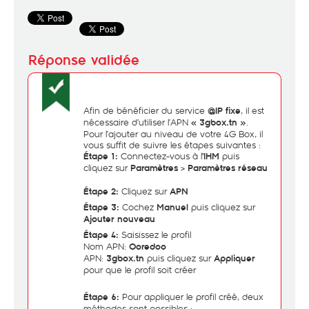
Afin de bénéficier du service
, il est
@IP fixe
nécessaire d’utiliser l’APN
.
« 3gbox.tn »
Pour l’ajouter au niveau de votre 4G Box, il
vous suffit de suivre les étapes suivantes :
Connectez-vous à l
puis
Étape 1:
’IHM
cliquez sur
>
Paramètres
Paramètres réseau
Cliquez sur
Étape 2:
APN
Cochez
puis cliquez sur
Étape 3:
Manuel
Ajouter nouveau
Saisissez le profil
Étape 4:
Nom APN:
Ooredoo
APN:
puis cliquez sur
3gbox.tn
Appliquer
pour que le profil soit créer
Pour appliquer le profil créé, deux
Étape 6:
méthodes sont possibles :