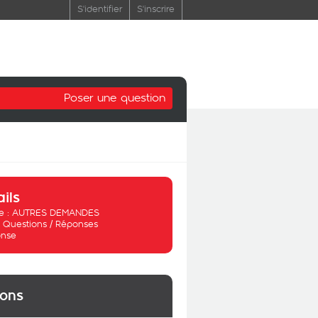
S'identifier
S'inscrire
Poser une question
ails
 :
AUTRES DEMANDES
:
Questions / Réponses
nse
ions