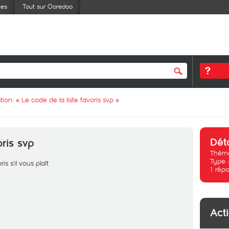
ses
Tout sur Ooredoo
tion: «
Le code de la liste favoris svp
»
Dét
oris svp
Thème
Type 
s s'il vous plaît
1
répo
Act