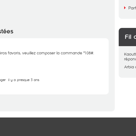
Par
stées
Fil 
éros favoris, veuillez composer la commande *108#.
Kaout
répon
Arbia
ager
il y a presque 3 ans