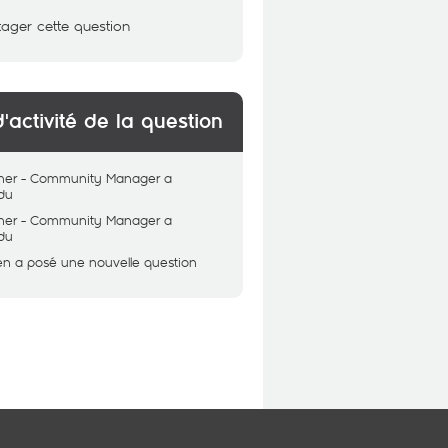
tager cette question
d'activité de la question
her - Community Manager
a
du
her - Community Manager
a
du
en
a posé une nouvelle question