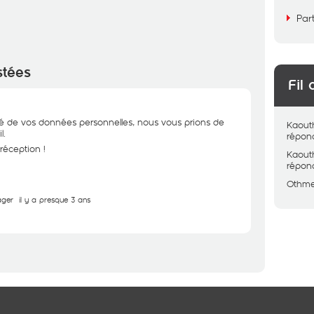
Par
stées
Fil 
ité de vos données personnelles, nous vous prions de
Kaout
l.
répon
réception !
Kaout
répon
Othm
ager
il y a presque 3 ans