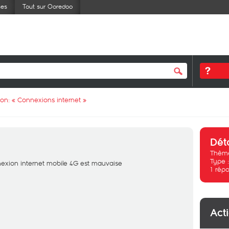
ses
Tout sur Ooredoo
ion: «
Connexions internet
»
Dét
Thème
Type 
nnexion internet mobile 4G est mauvaise
1
répo
Act