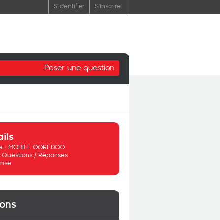
S'identifier
S'inscrire
Poser une question
ails
 :
MOBILE OOREDOO
:
Questions / Réponses
nse
ions