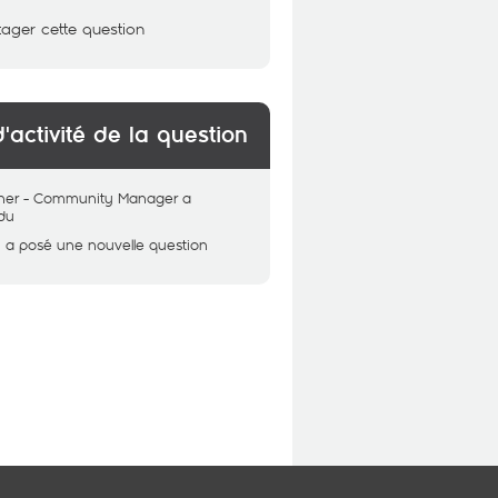
tager cette question
d'activité de la question
her - Community Manager
a
du
i
a posé une nouvelle question