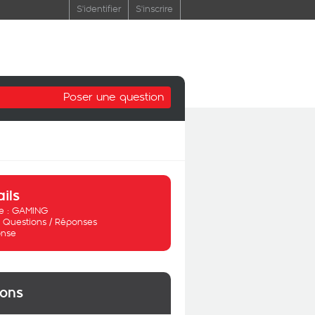
S'identifier
S'inscrire
Poser une question
ails
 :
GAMING
:
Questions / Réponses
nse
ions