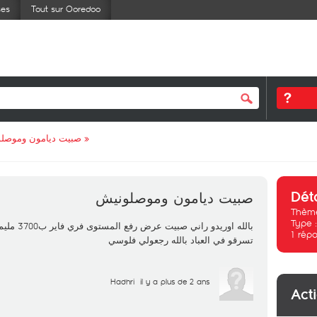
ses
Tout sur Ooredoo
صبيت ديامون وموصل
»
Dét
صبيت ديامون وموصلونيش
Thème
Type 
بالله اوري
1
répo
تسرقو في العباد بالله رجعولي فلوسي
Hadhri
il y a plus de 2 ans
Act