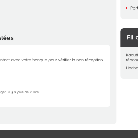
Par
Fil 
stées
Kaout
ontact avec votre banque pour vérifier la non réception
répon
Hacha
ager
il y a plus de 2 ans