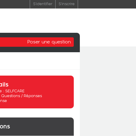
S'identifier
S'inscrire
Poser une question
ails
 :
SELFCARE
:
Questions / Réponses
nse
ions