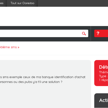
ses
Tout sur Ooredoo
oblème sms
»
Dét
Thème
Type 
ins sms exemple ceux de ma banque identification d'achat
1
répo
ersonnes ou des pubs y'a t'il une solution ?
Act