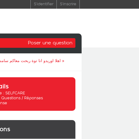
S'identifier
S'inscrire
Poser une question
اهلا اوريدو انا توة ربحت معاكم سا
»
ails
 :
SELFCARE
:
Questions / Réponses
nse
ions