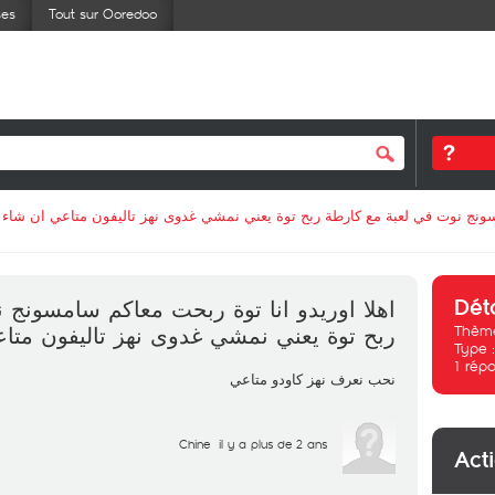
ses
Tout sur Ooredoo
مسونج نوت في لعبة مع كارطة ربح توة يعني نمشي غدوى نهز تاليفون متاعي ان شاء ل
Dét
اهلا اوريدو انا توة ربحت معاكم سامسونج 
Thème
ربح توة يعني نمشي غدوى نهز تاليفون متاع
Type 
1
répo
نحب نعرف نهز كاودو متاعي
Chine
il y a plus de 2 ans
Act