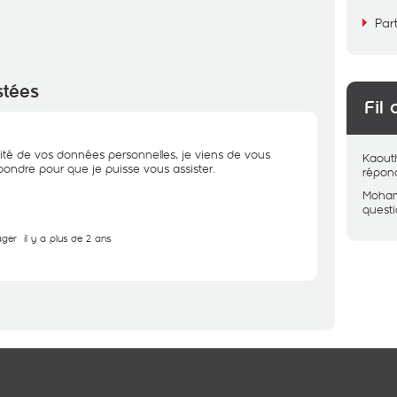
Par
stées
Fil 
ité de vos données personnelles, je viens de vous
Kaout
ondre pour que je puisse vous assister.
répon
Moham
quest
ager
il y a plus de 2 ans