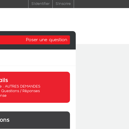
S'identifier
S'inscrire
Poser une question
ails
 :
AUTRES DEMANDES
:
Questions / Réponses
nse
ions