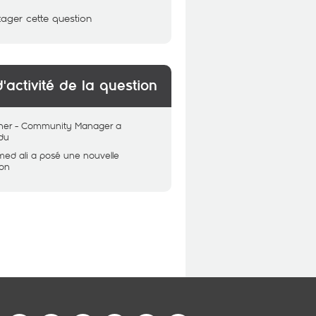
tager cette question
d'activité de la question
her - Community Manager
a
du
ed ali
a posé une nouvelle
ion