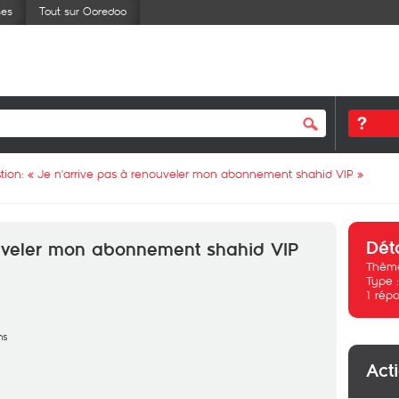
ses
Tout sur Ooredoo
tion: «
Je n'arrive pas à renouveler mon abonnement shahid VIP
»
Dét
ouveler mon abonnement shahid VIP
Thème
Type 
1
répo
ns
Act