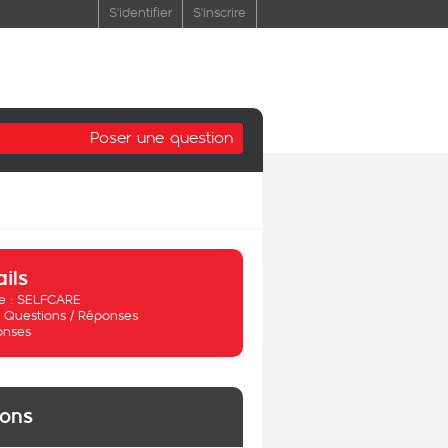
S'identifier
S'inscrire
Poser une question
ails
 :
SELFCARE
:
Questions / Réponses
onses
ions