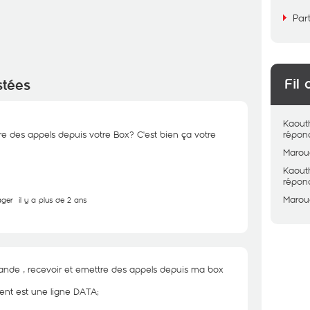
Par
Fil 
stées
Kaout
re des appels depuis votre Box? C'est bien ça votre
répon
Marou
Kaout
répon
Marou
ager
il y a plus de 2 ans
ande , recevoir et emettre des appels depuis ma box
ment est une ligne DATA;