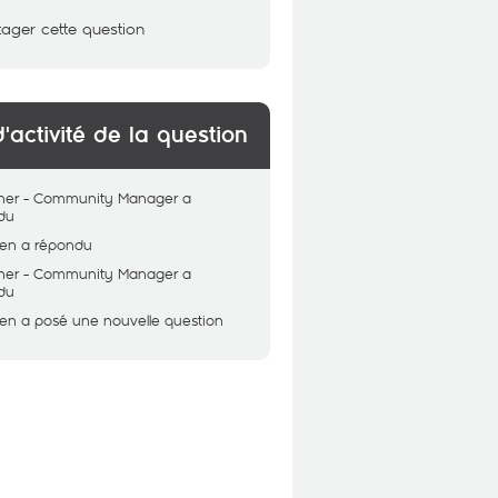
tager cette question
d'activité de la question
her - Community Manager
a
du
en
a répondu
her - Community Manager
a
du
en
a posé une nouvelle question