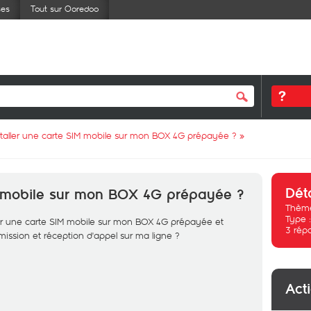
ses
Tout sur Ooredoo
staller une carte SIM mobile sur mon BOX 4G prépayée ?
»
Dét
IM mobile sur mon BOX 4G prépayée ?
Thème
Type 
ler une carte SIM mobile sur mon BOX 4G prépayée et
3
rép
mission et réception d'appel sur ma ligne ?
Act