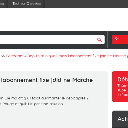
ses
Tout sur Ooredoo
Question: «
Depuis plus que2 mois labonnement fixe jdid ne Marche p
Dét
 labonnement fixe jdid ne Marche
Thème
Type 
1
répo
 Elle ma dit q uil falait augmanter le debit.apres 2
 Rouge et quilt NY pas une solution.
Act