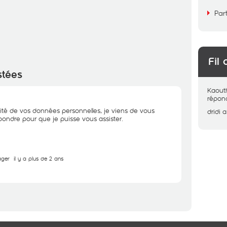
Par
Fil 
stées
Kaout
répon
ité de vos données personnelles, je viens de vous
dridi
a
ondre pour que je puisse vous assister.
ager
il y a plus de 2 ans