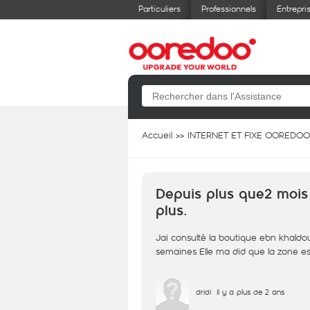
Particuliers
Professionnels
Entrepri
Accueil
INTERNET ET FIXE OOREDOO
Depuis plus que2 mois
plus.
Jai consulté la boutique ebn khaldoun
semaines Elle ma did que la zone est
dridi
il y a plus de 2 ans