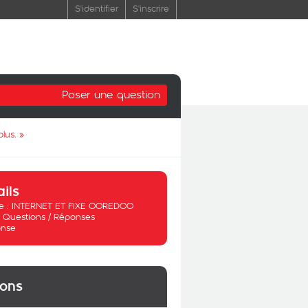
S'identifier
S'inscrire
Poser une question
lus.
»
ails
 :
INTERNET ET FIXE OOREDOO
:
Questions / Réponses
nse
ions