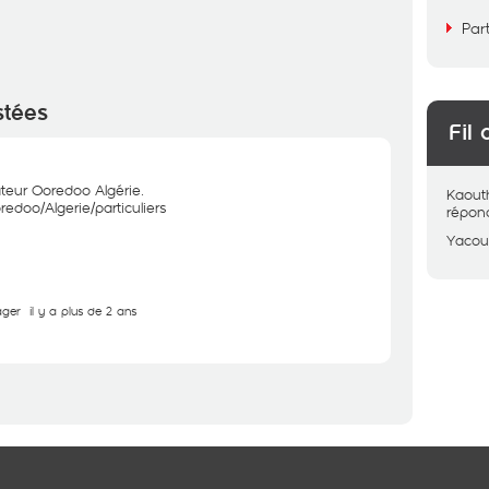
Par
stées
Fil 
ateur Ooredoo Algérie.
Kaout
edoo/Algerie/particuliers
répon
Yaco
ager
il y a plus de 2 ans