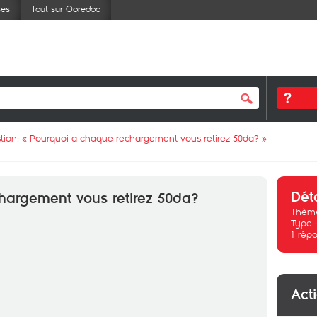
ses
Tout sur Ooredoo
tion: «
Pourquoi a chaque rechargement vous retirez 50da?
»
Dét
hargement vous retirez 50da?
Thème
Type 
1
répo
Act