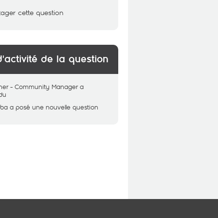
tager cette question
d'activité de la question
her - Community Manager
a
du
uba
a posé une nouvelle question