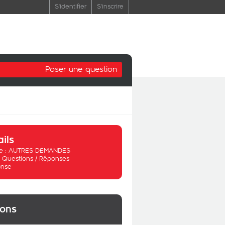
S'identifier
S'inscrire
Poser une question
ails
 :
AUTRES DEMANDES
:
Questions / Réponses
nse
ions