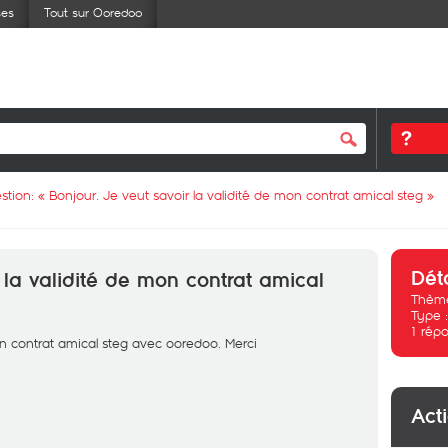
ses
Tout sur Ooredoo
stion: «
Bonjour. Je veut savoir la validité de mon contrat amical steg
»
Dét
 la validité de mon contrat amical
Thème
Type 
1
répo
n contrat amical steg avec ooredoo. Merci
Act