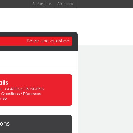
S'identifier
S'inscrire
Poser une question
ails
 :
OOREDOO BUSINESS
:
Questions / Réponses
nse
ions