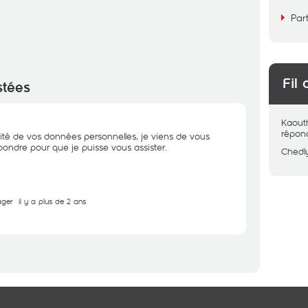
Par
Fil 
stées
Kaout
répon
ité de vos données personnelles, je viens de vous
ondre pour que je puisse vous assister.
Chedl
ager
il y a plus de 2 ans