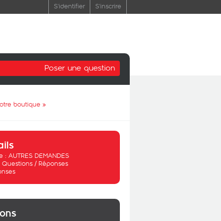
S'identifier
S'inscrire
Poser une question
votre boutique
»
ails
 :
AUTRES DEMANDES
:
Questions / Réponses
onses
ions