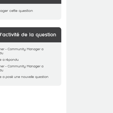
tager cette question
d'activité de la question
her - Community Manager
a
du
e
a répondu
her - Community Manager
a
du
e
a posé une nouvelle question