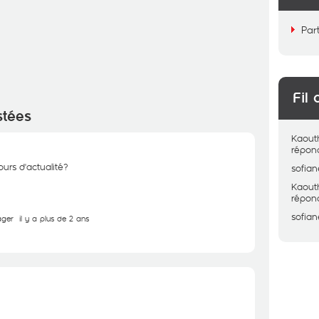
Par
Fil 
stées
Kaout
répon
urs d'actualité?
sofian
Kaout
répon
sofian
ager
il y a plus de 2 ans