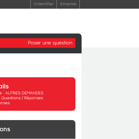
S'identifier
S'inscrire
Poser une question
ails
 :
AUTRES DEMANDES
:
Questions / Réponses
onses
ions