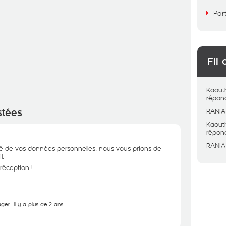
Par
Fil 
Kaout
répon
stées
RANIA
Kaout
répon
RANIA
ité de vos données personnelles, nous vous prions de
l.
réception !
ager
il y a plus de 2 ans