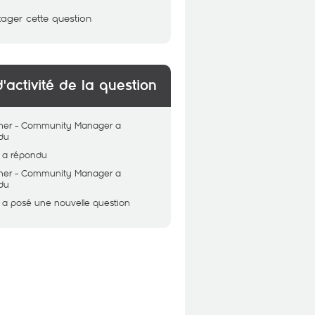
tager cette question
d'activité de la question
her - Community Manager
a
du
a répondu
her - Community Manager
a
du
a posé une nouvelle question