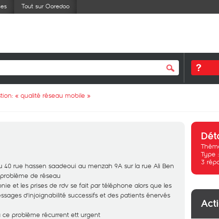
ses
Tout sur Ooredoo
tion: «
qualité réseau mobile
»
Dét
Thème
Type 
3
rép
u 40 rue hassen saadeoui au menzah 9A sur la rue Ali Ben
 problème de réseau
 et les prises de rdv se fait par téléphone alors que les
sages d'injoignabilité successifs et des patients énervés
Act
à ce problème récurrent ett urgent