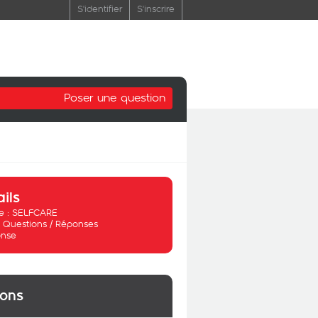
S'identifier
S'inscrire
Poser une question
ails
 :
SELFCARE
:
Questions / Réponses
nse
ions