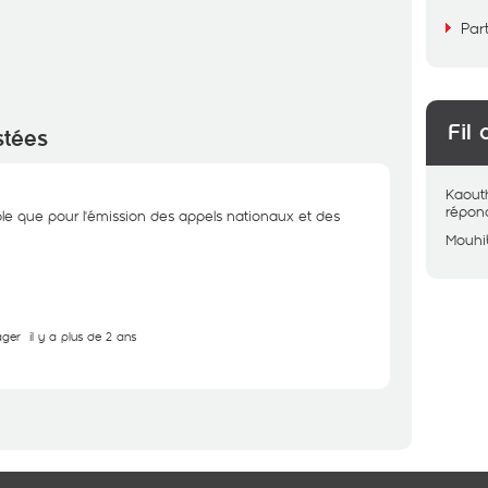
Par
Fil 
stées
Kaout
répon
ble que pour l'émission des appels nationaux et des
Mouhi
ager
il y a plus de 2 ans