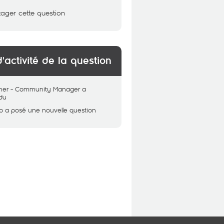
tager cette question
d'activité de la question
her - Community Manager
a
du
b
a posé une nouvelle question