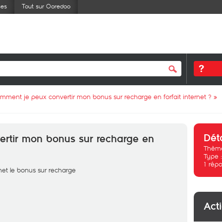
ses
Tout sur Ooredoo
mment je peux convertir mon bonus sur recharge en forfait internet ?
»
Dét
rtir mon bonus sur recharge en
Thème
Type 
1
répo
net le bonus sur recharge
Act