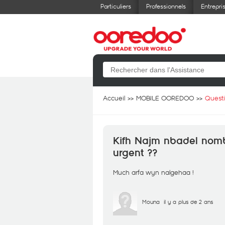
Particuliers
Professionnels
Entrepri
Accueil
MOBILE OOREDOO
Quest
Kifh Najm nbadel nomb
urgent ??
Much arfa wyn nalgehaa !
Mouna
il y a plus de 2 ans