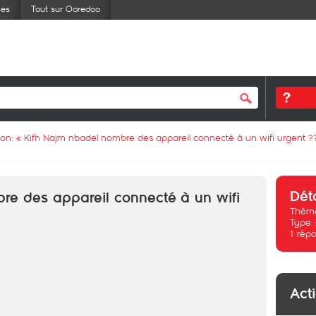
ses
Tout sur Ooredoo
ion: «
Kifh Najm nbadel nombre des appareil connecté à un wifi urgent ?
Dét
re des appareil connecté à un wifi
Thème
Type 
1
répo
Act