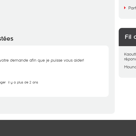
Par
Fil 
stées
Kaout
répon
votre demande afin que je puisse vous aider!
Moun
ager
il y a plus de 2 ans