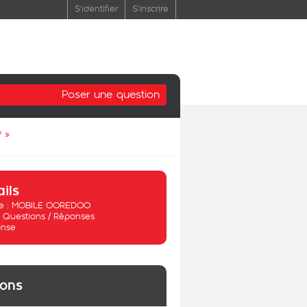
S'identifier
S'inscrire
Poser une question
?
»
ails
 :
MOBILE OOREDOO
:
Questions / Réponses
nse
ions