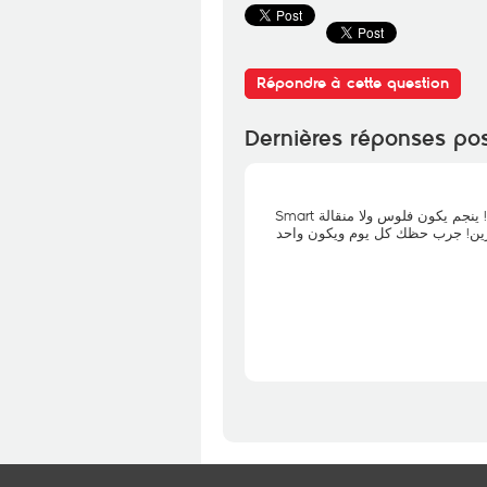
Répondre à cette question
Dernières réponses po
كيف تطلعلك السبعة الحية معناها راك ربحت واحد من الكادوات ! ينجم يكون فلوس ولا منقالة Smart
Watch, انترنت، كود برومو Ooredoo photo ل يوم ويكون واحد