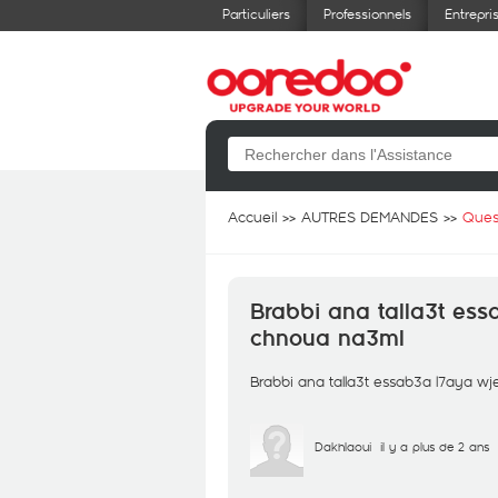
Particuliers
Professionnels
Entrepri
Accueil
AUTRES DEMANDES
Ques
Brabbi ana talla3t es
chnoua na3ml
Brabbi ana talla3t essab3a l7aya 
Dakhlaoui
il y a plus de 2 ans