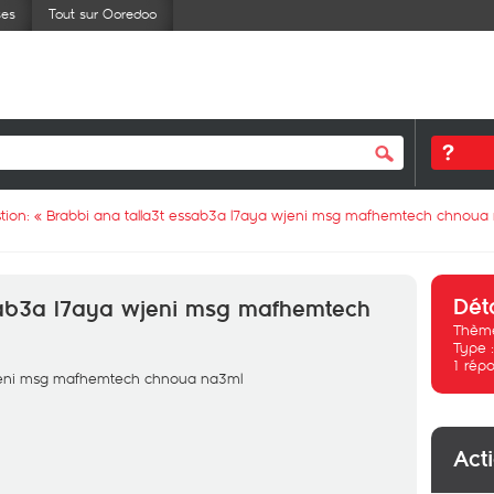
ses
Tout sur Ooredoo
tion: «
Brabbi ana talla3t essab3a l7aya wjeni msg mafhemtech chnoua
Dét
sab3a l7aya wjeni msg mafhemtech
Thème
Type 
1
répo
wjeni msg mafhemtech chnoua na3ml
Act