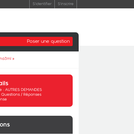
S'identifier
S'inscrire
Poser une question
 na3ml
»
ails
 :
AUTRES DEMANDES
:
Questions / Réponses
nse
ions