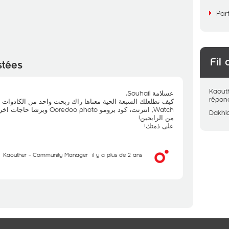
Par
Fil 
stées
Kaout
عسلامة Souhail,
répon
وبرشا حاجات اخرين! جرب حظك ك
Dakhl
من الرابحين!
على ذمتك!
Kaouther - Community Manager
il y a plus de 2 ans