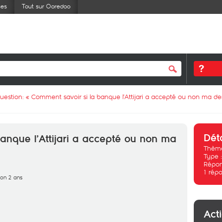
ses
Tout sur Ooredoo
uestion: «
Comment savoir si la banque l’Attijari a accepté ou non ma 
Dét
anque l’Attijari a accepté ou non ma
Thème
Type 
Répon
1
répo
iron 2 ans
Act