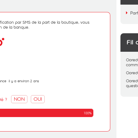
Par
ication par SMS de la part de la boutique, vous
on de la banque.
Fil 
Oored
comme
Oored
Oored
ance
il y a environ 2 ans
quest
NON
OUI
dé ?
100%