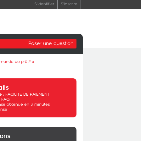
S'identifier
S'inscrire
Poser une question
demande de prêt?
»
ails
 :
FACILITE DE PAIEMENT
:
FAQ
se obtenue en 3 minutes
nse
ions