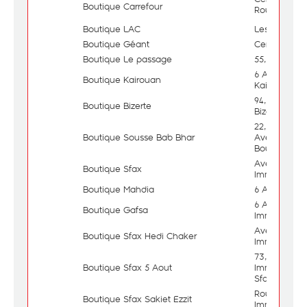
Boutique Carrefour
Route de la 
Boutique LAC
Les Jardins 
Boutique Géant
Centre Comm
Boutique Le passage
55, Avenue d
6 Avenue de
Boutique Kairouan
Kairouan
94, Avenue 
Boutique Bizerte
Bizerte
22, Rue Ali 
Boutique Sousse Bab Bhar
Avenue Hab
Bourguiba, 
Avenue de la
Boutique Sfax
Immeuble R
Boutique Mahdia
6 Avenue Ha
6 Avenue Ho
Boutique Gafsa
Immeuble A
Avenue Héd
Boutique Sfax Hedi Chaker
Immeuble SA
73, Avenue 
Boutique Sfax 5 Aout
Immeuble B
Sfax
Route de Tu
Boutique Sfax Sakiet Ezzit
Immeuble Oo