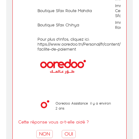
Immeuble J
Boutique Sfax Route Mahdia
Centre Hach
Sfax
Immeuble C
Boutique Sfax Chihya
Route Taniou
Pour plus d'infos, cliquez ici:
https://www.ooredoo.tn/Personal/fr/content/749-
facilite-de-paiement
Ooredoo Assistance
il y a environ
2 ans
Cette réponse vous a-t-elle aidé ?
NON
OUI