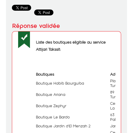
Liste des boutiques éligibile au service
Attijari Takssit:
Boutiques
Adresses
Place de l'
Boutique Habib Bourguiba
Tunis
89 Avenue H
Boutique Ariana
Tunis
Centre Comm
Boutique Zephyr
La Marsa
63 Avenue H
Boutique Le Bardo
Palace
Boutique Jardin d'El Menzah 2
Jardin d'El 
Centre Comm