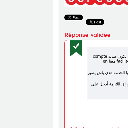
لا، مش لازم تكون حريف Attijari باش تتمتع بالعرض. يكفي يكون عندك compte
bancaire في أي بنك وطني باش تتمتع بالfacilité de paiement معنا en
ها الخدمة هذي باش يصير
راق اللازمة أدخل على