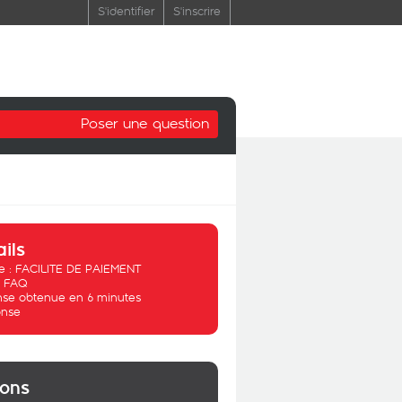
S'identifier
S'inscrire
Poser une question
ails
 :
FACILITE DE PAIEMENT
:
FAQ
se obtenue en 6 minutes
nse
ions