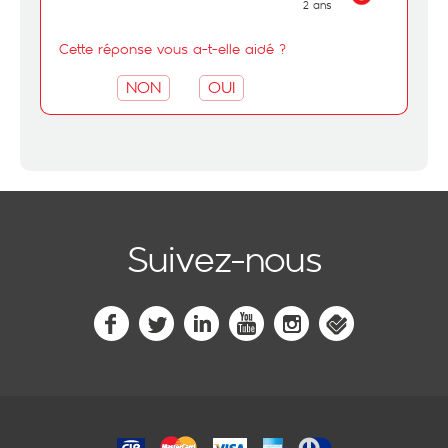
2 ans
Cette réponse vous a-t-elle aidé ?
NON
OUI
Suivez-nous