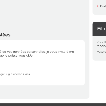
Par
Fil 
stées
Kaout
répon
té de vos données personnelles, je vous invite à me
Monta
que je puisse vous aider.
ager
il y a environ 2 ans