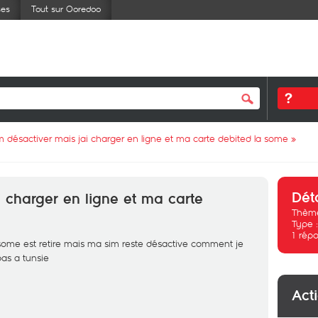
ses
Tout sur Ooredoo
m désactiver mais jai charger en ligne et ma carte debited la some
»
Dét
i charger en ligne et ma carte
Thème
Type 
1
répo
 some est retire mais ma sim reste désactive comment je
pas a tunsie
Act