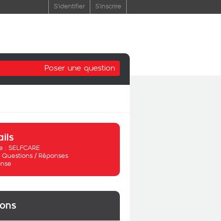
S'identifier
S'inscrire
Poser une question
ails
 :
SELFCARE
:
Questions / Réponses
nse
ions