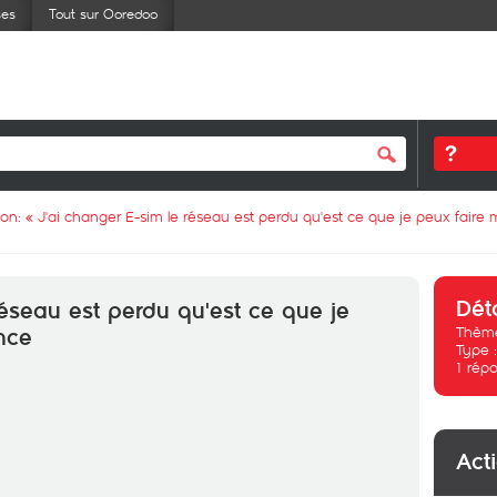
ses
Tout sur Ooredoo
ion: «
J'ai changer E-sim le réseau est perdu qu'est ce que je peux faire
Dét
réseau est perdu qu'est ce que je
Thème
nce
Type 
1
répo
Act