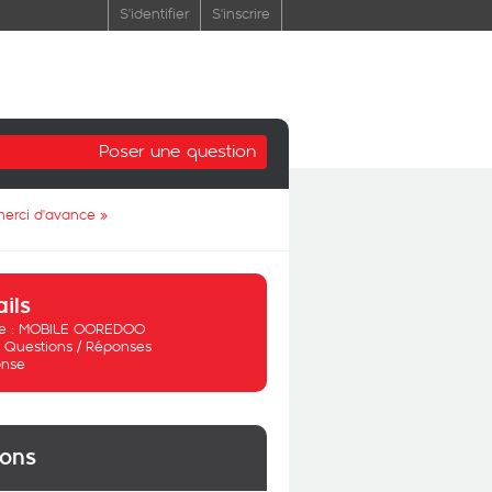
S'identifier
S'inscrire
Poser une question
 merci d'avance
»
ails
 :
MOBILE OOREDOO
:
Questions / Réponses
nse
ions