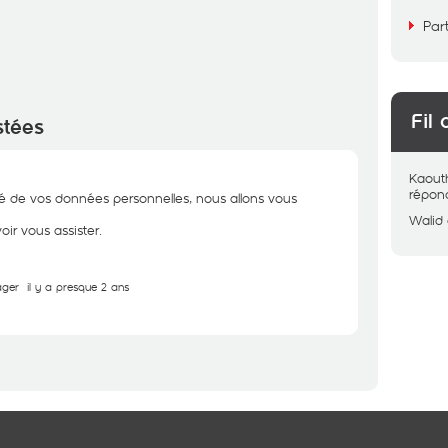
Par
Fil 
stées
Kaout
répon
té de vos données personnelles, nous allons vous
Walid
ir vous assister.
ager
il y a presque 2 ans