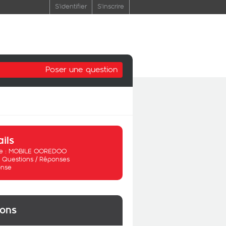
S'identifier
S'inscrire
Poser une question
ails
 :
MOBILE OOREDOO
:
Questions / Réponses
nse
ions