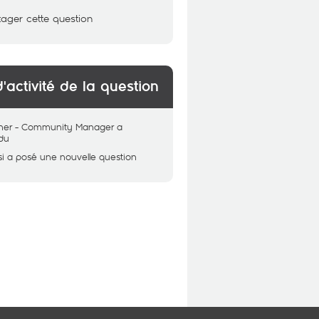
tager cette question
d'activité de la question
her - Community Manager
a
du
si
a posé une nouvelle question